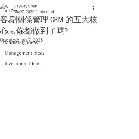
Daywey Chen
All Posts
Mar 7, 2020
2 min read
客戶關係管理 CRM 的五大核
CRM
心，你都做到了嗎?
Sales Ideas
Updated:
Jan 7, 2025
Marketing Ideas
Management Ideas
Investment Ideas