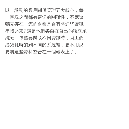
以上談到的客戶關係管理五大核心，每
一區塊之間都有密切的關聯性，不應該
獨立存在。您的企業是否有將這些資訊
串接起來? 還是他們各自在自己的獨立系
統裡。每當要撈取不同資訊時，員工們
必須耗時的到不同的系統裡，更不用說
要將這些資料整合在一個報表上了。
快來試用Pipedrive，市面上最快上手、
彈性最高的CRM
CRM