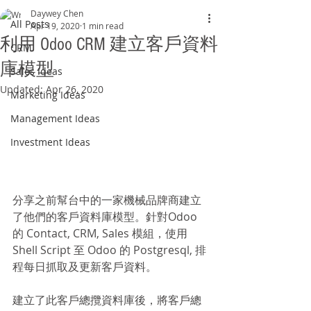
Daywey Chen
All Posts
Apr 19, 2020
1 min read
利用 Odoo CRM 建立客戶資料
CRM
庫模型
Sales Ideas
Updated:
Apr 26, 2020
Marketing Ideas
Management Ideas
Investment Ideas
分享之前幫台中的一家機械品牌商建立
了他們的客戶資料庫模型。針對Odoo 
的 Contact, CRM, Sales 模組，使用 
Shell Script 至 Odoo 的 P
ostgresql, 排
程每日抓取及更新客戶資料。
建立了此客戶總攬資料庫後，將客戶總