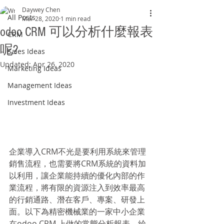
Daywey Chen
All Posts
Mar 28, 2020
1 min read
odoo CRM 可以分析什麼報表
CRM
呢?
Sales Ideas
Updated:
Apr 26, 2020
Marketing Ideas
Management Ideas
Investment Ideas
企業導入CRM不光是要利用系統來管理
銷售流程，也需要將CRM系統的資料加
以利用，讓企業能持續的優化內部的作
業流程，將有限的資源注入到效率最高
的行銷通路、潛在客戶、專案、研發上
面。以下為精密機械業的一家中小企業
在odoo CRM 上做的常態分析報表，給